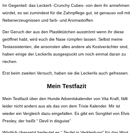
Im Gegenteil: das Leckerli -Crunchy Cubes- von dem ihr annehmen
würdet, es sei zumindest für die Zahnpflege gut, ist genauso voll mit
Nebenerzeugnissen und farb- und Aromastoffen.
Der Geruch der aus den Plastiktütchen ausströmt wenn ihr diese
geöffnet habt, wird euch die Nase rümpfen lassen. Selbst meine
Testassistenten, die ansonsten alles andere als Kostverächter sind,
haben einige der Leckerlis ausgespuckt um noch einmal daran zu
riechen.
Erst beim zweiten Versuch, haben sie die Leckerlis auch gefressen.
Mein Testfazit
Mein Testfazit über den Hunde Adventskalender von Vita Kraft, fällt
leider nicht anders aus als das von dem Trixie Kalender. Mir ist
wieder ein Vergleich dazu eingefallen. Es gibt ein Songtitel von Elvis
Presley, der heißt “ Devil in disguise”
Wörtlich übersetzt bedeutet es “ Teufel in Verkleidung” für das Wort